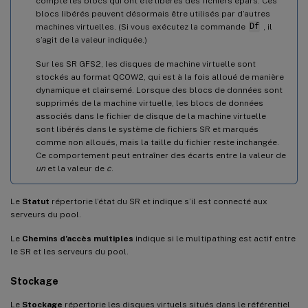
compte les blocs qui ont été libérés des fichiers épars. Ces
blocs libérés peuvent désormais être utilisés par d’autres
machines virtuelles. (Si vous exécutez la commande
Df
, il
s’agit de la valeur indiquée.)
Sur les SR GFS2, les disques de machine virtuelle sont
stockés au format QCOW2, qui est à la fois alloué de manière
dynamique et clairsemé. Lorsque des blocs de données sont
supprimés de la machine virtuelle, les blocs de données
associés dans le fichier de disque de la machine virtuelle
sont libérés dans le système de fichiers SR et marqués
comme non alloués, mais la taille du fichier reste inchangée.
Ce comportement peut entraîner des écarts entre la valeur de
un
et la valeur de
c
.
Le
Statut
répertorie l’état du SR et indique s’il est connecté aux
serveurs du pool.
Le
Chemins d’accès multiples
indique si le multipathing est actif entre
le SR et les serveurs du pool.
Stockage
Le
Stockage
répertorie les disques virtuels situés dans le référentiel