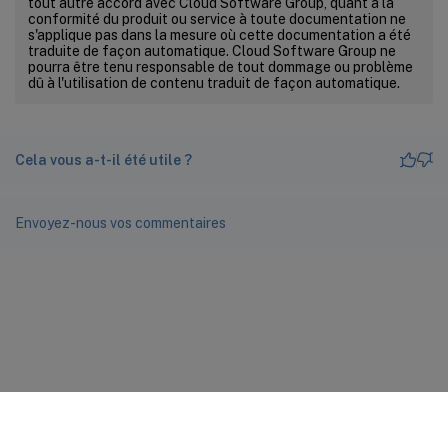
tout autre accord avec Cloud Software Group, quant à la
conformité du produit ou service à toute documentation ne
s'applique pas dans la mesure où cette documentation a été
traduite de façon automatique. Cloud Software Group ne
pourra être tenu responsable de tout dommage ou problème
dû à l'utilisation de contenu traduit de façon automatique.
Cela vous a-t-il été utile ?
Envoyez-nous vos commentaires