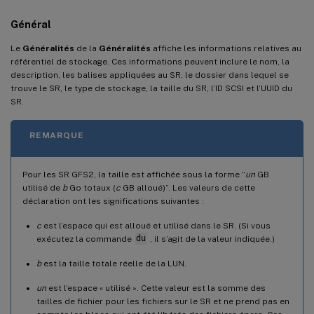
Général
Le
Généralités
de la
Généralités
affiche les informations relatives au
référentiel de stockage. Ces informations peuvent inclure le nom, la
description, les balises appliquées au SR, le dossier dans lequel se
trouve le SR, le type de stockage, la taille du SR, l’ID SCSI et l’UUID du
SR.
REMARQUE
Pour les SR GFS2, la taille est affichée sous la forme “
un
GB
utilisé de
b
Go totaux (
c
GB alloué)”. Les valeurs de cette
déclaration ont les significations suivantes :
c
est l’espace qui est alloué et utilisé dans le SR. (Si vous
exécutez la commande
du
, il s’agit de la valeur indiquée.)
b
est la taille totale réelle de la LUN.
un
est l’espace « utilisé ». Cette valeur est la somme des
tailles de fichier pour les fichiers sur le SR et ne prend pas en