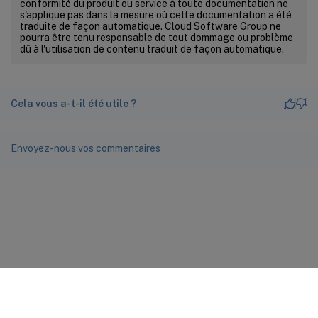
conformité du produit ou service à toute documentation ne
s'applique pas dans la mesure où cette documentation a été
traduite de façon automatique. Cloud Software Group ne
pourra être tenu responsable de tout dommage ou problème
dû à l'utilisation de contenu traduit de façon automatique.
Cela vous a-t-il été utile ?
Envoyez-nous vos commentaires