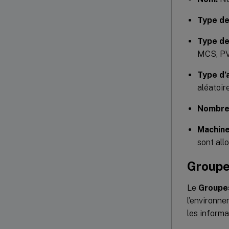
Type de
Type de
MCS, PV
Type d’a
aléatoir
Nombre 
Machine
sont all
Groupes
Le
Groupes
l’environn
les informa