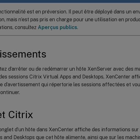
nctionnalité est en préversion. Il peut être déployé dans un e
n, mais n’est pas pris en charge pour une utilisation en produ
ations, consultez
Aperçus publics
.
tissements
tez d’arrêter ou de redémarrer un hôte XenServer avec des ma
des sessions Citrix Virtual Apps and Desktops, XenCenter aff
e d’avertissement qui répertorie les sessions affectées et v
ontinuer.
t Citrix
onglet d’un hôte dans XenCenter affiche des informations sur 
s and Desktops que cet hôte alimente, ainsi que sur les machi