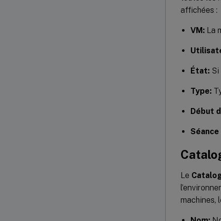
affichées :
VM:
La m
Utilisat
État:
Si 
Type:
Ty
Début de
Séance 
Catalo
Le
Catalo
l’environn
machines, l
Nom:
No