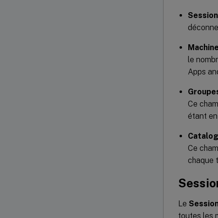
Session
déconne
Machine
le nomb
Apps an
Groupes 
Ce cham
étant en
Catalog
Ce champ
chaque 
Sessio
Le
Sessio
toutes les 