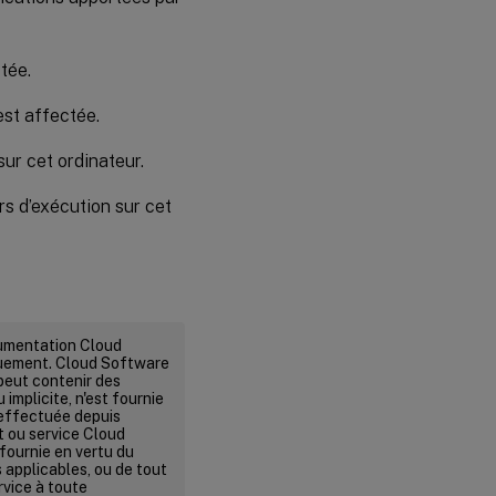
tée.
st affectée.
ur cet ordinateur.
 d’exécution sur cet
cumentation Cloud
quement. Cloud Software
peut contenir des
implicite, n'est fournie
n effectuée depuis
it ou service Cloud
fournie en vertu du
s applicables, ou de tout
rvice à toute