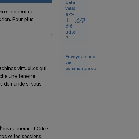
Cela
vous
nvironnement de
a-t-
ction. Pour plus
il
été
utile
?
Envoyez-nous
vos
chines virtuelles qui
commentaires
iche une fenêtre
ous demande si vous
l’environnement Citrix
nes et les sessions