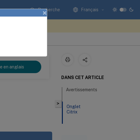
Recherche
Français
×
ez votre avis ici
re en anglais
DANS CET ARTICLE
Avertissements
>
Onglet
Citrix