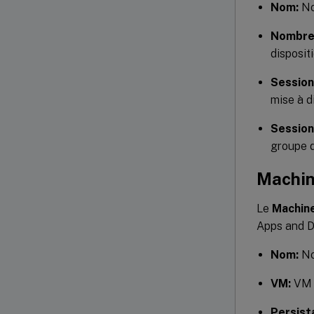
Nom:
No
Nombre 
disposit
Session
mise à d
Session
groupe d
Machi
Le
Machin
Apps and D
Nom:
No
VM:
VM s
Persista