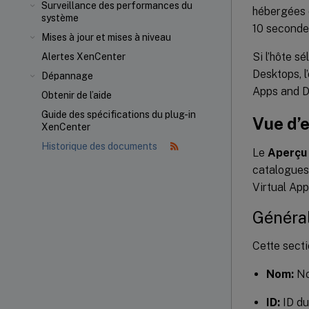
Surveillance des performances du
hébergées d
système
10 seconde
Mises à jour et mises à niveau
Si l’hôte s
Alertes XenCenter
Desktops, l
Dépannage
Apps and De
Obtenir de l’aide
Guide des spécifications du plug-in
Vue d’
XenCenter
Historique des documents
Le
Aperçu
catalogues 
Virtual Ap
Généra
Cette secti
Nom:
No
ID:
ID du