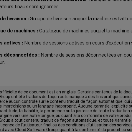
isateurs finaux sont ignorées.
e livraison :
Groupe de livraison auquel la machine est affec
ue de machines :
Catalogue de machines auquel la machine e
s actives :
Nombre de sessions actives en cours d’exécution s
s déconnectées :
Nombre de sessions déconnectées en cours
ur.
 officielle de ce document est en anglais. Certains contenus de la do
roup ont été traduits de façon automatique à des fins pratiques uni
erce aucun contrôle sur le contenu traduit de façon automatique, qui 
s imprécisions ou un langage inapproprié. Aucune garantie, explicite ou 
xactitude, la fiabilité, la pertinence ou la justesse de toute traductio
'origine vers une autre langue, ou quant à la conformité de votre produ
roup à tout contenu traduit de façon automatique, et toute garantie 
licence de l'utilisateur final ou des conditions d'utilisation des service
rd avec Cloud Software Group, quant à la conformité du produit ou se