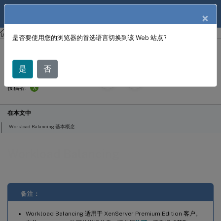
ZH
产品文档
×
XenServer 8
是否要使用您的浏览器的首选语言切换到该 Web 站点?
Workload Balancing
是
否
September 30,
2024
X
投稿者:
在本文中
Workload Balancing 基本概念
Workload Balancing
备注：
Workload Balancing 适用于 XenServer Premium Edition 客户。