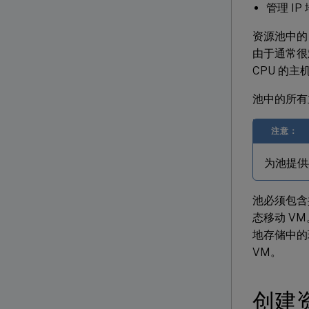
管理 I
资源池中的
由于通常很
CPU 的
池中的所有
注意：
为池提供共
池必须包含共
态移动 V
地存储中的
VM。
创建