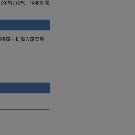
IGMP 监听
IC 的详细信息，请参阅
管
在
XenServer
池上启用
迁移流压
缩
能将该主机加入该资源