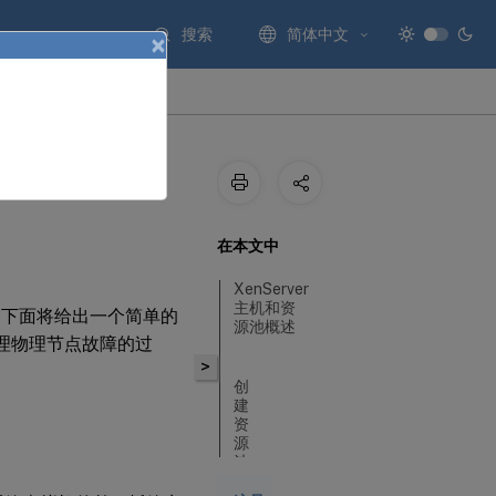
搜索
简体中文
×
在本文中
XenServer
主机和资
池。下面将给出一个简单的
源池概述
处理物理节点故障的过
>
创
建
资
源
池
的