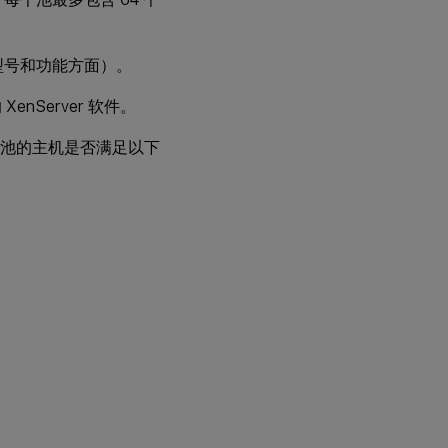
异
构
资
源
、型号和功能方面）。
池
Server 软件。
添
加
加入池的主机是否满足以下
共
享
存
储
从资源池
中移除
XenServer
主机
准备
XenServer
。
主机的池
以执行维
护操作