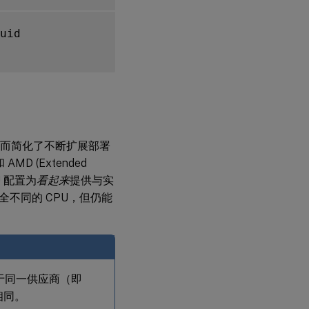
uid

，从而简化了不断扩展部署
AMD (Extended
U 配置为
看起来
提供与实
不同的 CPU，但仍能
 属于同一供应商（即
相同。