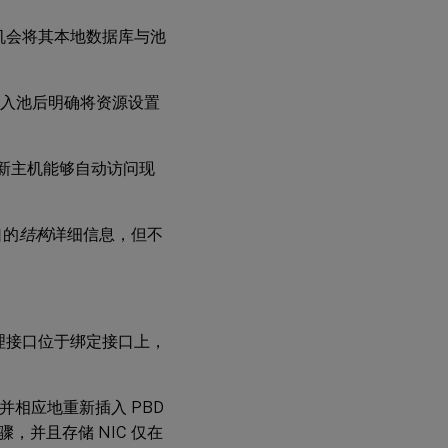
装
TLS
的主机会将其本地数据库与池
证
书
加入池后明确将资源设置
管
理
管
便新主机能够自动访问现
理
员
密
码
口的
结构
详细信息，但不
轮
换
池
密
理接口位于绑定接口上，
码
对
机，并相应地重新插入 PBD
XenServer
，并且存储 NIC 仅在
池启用