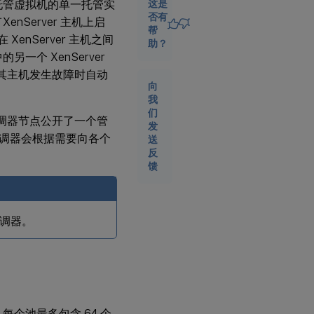
要
以托管虚拟机的单一托管实
这是
求
否有
XenServer 主机上启
帮
nServer 主机之间
助？
创
一个 XenServer
建
在其主机发生故障时自动
资
向
源
我
池
们
协调器节点公开了一个管
发
I）。协调器会根据需要向各个
使
送
用
反
xe
馈
CLI
向
池
中
调器。
添
加
主
机
创
建
每个池最多包含 64 个