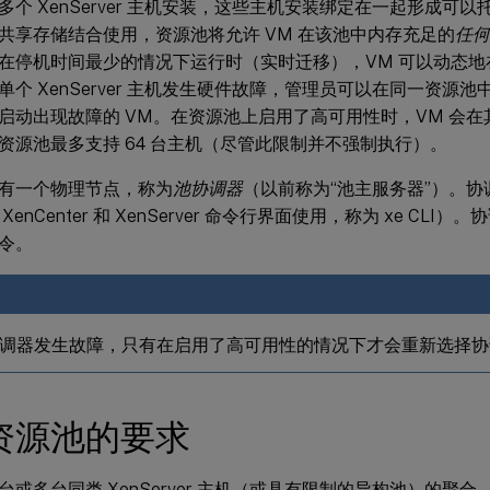
多个 XenServer 主机安装，这些主机安装绑定在一起形成可
共享存储结合使用，资源池将允许 VM 在该池中内存充足的
任何
在停机时间最少的情况下运行时（实时迁移），VM 可以动态地在 Xe
个 XenServer 主机发生硬件故障，管理员可以在同一资源池中的另
启动出现故障的 VM。在资源池上启用了高可用性时，VM 会
资源池最多支持 64 台主机（尽管此限制并不强制执行）。
有一个物理节点，称为
池协调器
（以前称为“池主服务器”）。
XenCenter 和 XenServer 命令行界面使用，称为 xe CL
令。
调器发生故障，只有在启用了高可用性的情况下才会重新选择协
资源池的要求
或多台同类 XenServer 主机（或具有限制的异构池）的聚合，