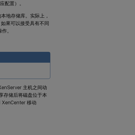
相应配置）。
导
出
资
小的本地存储库。实际上，
源
。如果可以接受具有不同
池
数
操作。
据
主
机
启
动
与
nServer 主机之间动
XenServer
主机和资
共享存储后将磁盘位于本
源池进行
enCenter 移动
通信
在
主
机
上
安