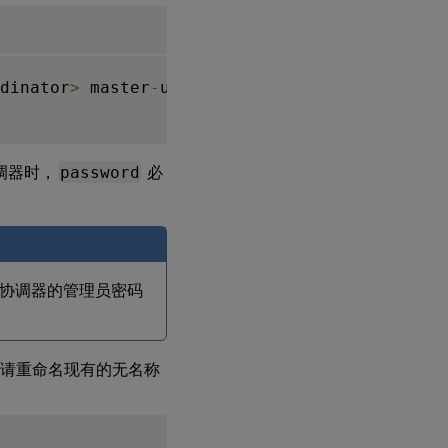
dinator
>
 master
-
username
=
<
administrator user
调器时，
password
必
协调器的管理员密码
池，请重命名现有的无名称