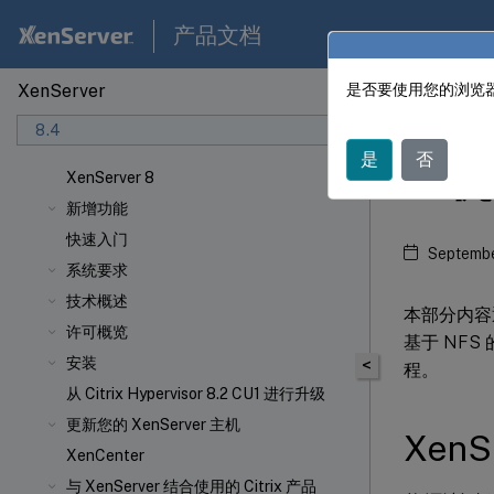
产品文档
XenServer
是否要使用您的浏览器
XenSer
8.4
是
否
主机
XenServer 8
新增功能
快速入门
Septembe
系统要求
技术概述
本部分内容
许可概览
基于 NF
安装
<
程。
从 Citrix Hypervisor 8.2 CU1 进行升级
更新您的 XenServer 主机
Xen
XenCenter
与 XenServer 结合使用的 Citrix 产品