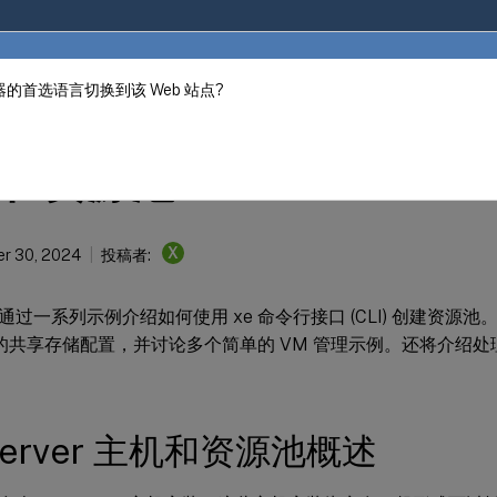
的首选语言切换到该 Web 站点?
ver 8
和资源池
X
r 30, 2024
投稿者:
通过一系列示例介绍如何使用 xe 命令行接口 (CLI) 创建资源
S 的共享存储配置，并讨论多个简单的 VM 管理示例。还将介绍
Server 主机和资源池概述