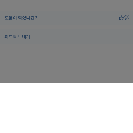
도움이 되었나요?
피드백 보내기
사이트 피드백
개인정보 선택 사항
개인 정보 보호 및 법적 조건
docs.cloud.com
© 1999-
2026
Cloud Software Group, Inc. All rights reserved.