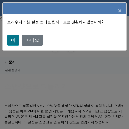
English
제품 설명서
×
XenCenter
XenCenter (젠센터)
브라우저 기본 설정 언어로 웹사이트로 전환하시겠습니까?
스냅샷으로 되돌리기
예
아니요
May 2, 2025
X
제공::
이 문서
관련 설명서
스냅샷으로 되돌리기
스냅샷으로 되돌리면 VM이 스냅샷을 생성한 시점의 상태로 복원됩니다. 스냅샷
이 생성된 이후 VM에 대한 변경 사항은 삭제됩니다. VM을 이전 스냅샷으로 되
돌리면 VM은 현재 VM 그룹 설정을 유지한다는 예외와 함께 VM의 현재 상태가
손실됩니다. 이 설정은 스냅샷을 만들 때의 값으로 변경되지 않습니다.