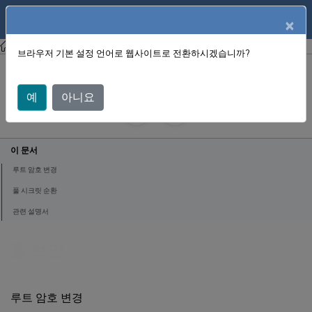
English
제품 설명서
×
XenCenter
XenCenter (젠센터)
브라우저 기본 설정 언어로 웹사이트로 전환하시겠습니까?
풀 보안
예
아니요
June 12, 2025
X
제공::
이 문서
루트 암호 변경
풀 시크릿 순환
관련 설명서
풀 보안
루트 암호 변경