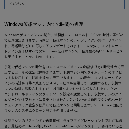
ください。
Windows仮想マシン内での時間の処理
Windowsゲストマシンの場合、当初はコントロールドメインの時計に基づい
て初期設定されます。時間は、仮想マシンのライフサイクル操作（サスペン
ド、再起動など）に応じてアップデートされます。このため、コントロール
ドメインおよびすべてのWindows仮想マシンで、信頼性の高いNTPサービス
を実行することをお勧めします。
手動で仮想マシンの時計をコントロールドメインの時計よりも2時間進めて設
定すると、その設定は保持されます。仮想マシン内でタイムゾーンのオフセ
ットを使用して、時計を進めて設定できます。この場合、コントロールドメ
インの時計を（手作業またはNTPサービスを使用して）変更すると、仮想マ
シンの時計も調整されますが、2時間のオフセットは保持されます。ただし、
コントロールドメインのタイムゾーン設定を変更しても、仮想マシンのタイ
ムゾーンやオフセットは変更されません。XenServerは仮想マシンのハード
ウェアクロック設定を使用して仮想マシンと同期します。XenServerは仮想
マシンのシステムクロック設定を使用しません。
仮想マシンのサスペンドや再開操作、ライブマイグレーションを使用する場
合、最新のWindows向けXenServer VM Toolsがインストールされているこ