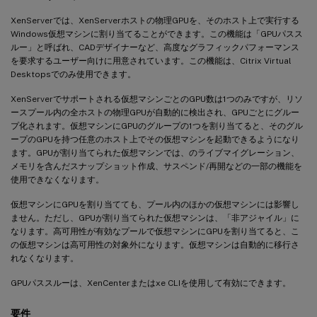
XenServerでは、XenServerホストの物理GPUを、そのホスト上で実行する
Windows仮想マシンに割り当てることができます。この機能は「GPUパスス
ルー」と呼ばれ、CADデザイナーなど、高度なグラフィックパフォーマンス
を要求するユーザー向けに用意されています。この機能は、Citrix Virtual
Desktopsでのみ使用できます。
XenServerでサポートされる仮想マシンごとのGPU数は1つのみですが、リソ
ースプール内の全ホストの物理GPUが自動的に検出され、GPUごとにグルー
プ化されます。仮想マシンにGPUのグループの1つを割り当てると、そのグル
ープのGPUを持つ任意のホスト上でその仮想マシンを起動できるようになり
ます。GPUが割り当てられた仮想マシンでは、のライブマイグレーション、
メモリを含んだスナップショット作成、サスペンド/再開などの一部の機能を
使用できなくなります。
仮想マシンにGPUを割り当てても、プール内のほかの仮想マシンには影響し
ません。ただし、GPUが割り当てられた仮想マシンは、「非アジャイル」に
なります。高可用性が有効なプールで仮想マシンにGPUを割り当てると、こ
の仮想マシンは高可用性の対象外になります。仮想マシンは自動的に移行さ
れなくなります。
GPUパススルーは、XenCenterまたはxe CLIを使用して有効にできます。
要件