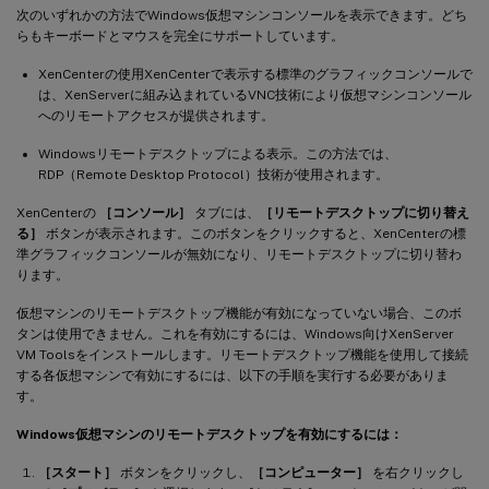
次のいずれかの方法でWindows仮想マシンコンソールを表示できます。どち
らもキーボードとマウスを完全にサポートしています。
XenCenterの使用XenCenterで表示する標準のグラフィックコンソールで
は、XenServerに組み込まれているVNC技術により仮想マシンコンソール
へのリモートアクセスが提供されます。
Windowsリモートデスクトップによる表示。この方法では、
RDP（Remote Desktop Protocol）技術が使用されます。
XenCenterの
［コンソール］
タブには、
［リモートデスクトップに切り替え
る］
ボタンが表示されます。このボタンをクリックすると、XenCenterの標
準グラフィックコンソールが無効になり、リモートデスクトップに切り替わ
ります。
仮想マシンのリモートデスクトップ機能が有効になっていない場合、このボ
タンは使用できません。これを有効にするには、Windows向けXenServer
VM Toolsをインストールします。リモートデスクトップ機能を使用して接続
する各仮想マシンで有効にするには、以下の手順を実行する必要がありま
す。
Windows仮想マシンのリモートデスクトップを有効にするには：
［スタート］
ボタンをクリックし、
［コンピューター］
を右クリックし