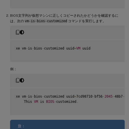
BIOS文字列が仮想マシンに正しくコピーされたかどうかを確認するに
は、次の
vm-is-bios-customized
コマンドを実行します。
xe vm
-
is
-
bios
-
customized uuid
=
VM
 uuid

例：
xe vm
-
is
-
bios
-
customized uuid
=
7cd98710
-
bf56
-
2045
-
48b7
-
e4
    This 
VM
 is 
BIOS
-
customized
.
注：