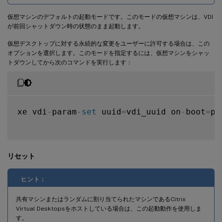
仮想マシンのデフォルトの起動モードです。このモードの仮想マシンは、VDI
が前回シャットダウン時の状態のまま起動します。
仮想デスクトップに対する永続的な変更をユーザーに許可する場合は、この
オプションを選択します。このモードを指定するには、仮想マシンをシャッ
トダウンしてから次のコマンドを実行します：
xe vdi
-
param
-
set
 uuid
=
vdi_uuid on
-
boot
=
pe
リセット
ヒント：
共有マシンまたはランダムに割り当てられたマシンであるCitrix
Virtual Desktopsをホストしている場合は、この起動動作を使用しま
す。