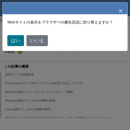
製品ドキュメン
JA
×
ト
XenServer 8
Webサイトの表示をブラウザーの優先言語に切り替えますか ?
仮想マシンに関する注意事項
はい
いいえ
January 26,
2024
X
寄稿者:
この記事の概要
仮想マシンの起動設定
XenServerホストでISOライブラリを使用できるようにする
Windows仮想マシンへのリモートデスクトップ接続
Windows仮想マシン内での時間の処理
Linux仮想マシン内での時間の処理
BIOSでロックされたReseller Option Kitメディアからの仮想マシンのインストール
Windows仮想マシンへのGPUの割り当て（Citrix Virtual Desktops用）