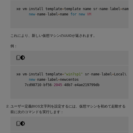
xe vm
-
install template
=
template name sr
-
name
-
label
=
name 
new
-
name
-
label
=
name 
for
new
VM
これにより、新しい仮想マシンのUUIDが返されます。
例：
xe vm
-
install template
=
"win7sp1"
 sr
-
name
-
label
=
Local\ st
new
-
name
-
label
=
newcentos

    7cd98710
-
bf56
-
2045
-
48b7
-
e4ae219799db

ユーザー定義BIOS文字列を設定するには、仮想マシンを初めて起動する
前に次のコマンドを実行します：