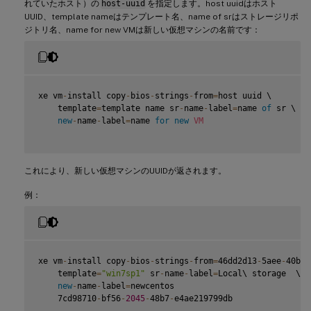
れていたホスト）の
host-uuid
を指定します。host uuidはホスト
UUID、template nameはテンプレート名、name of srはストレージリポ
ジトリ名、name for new VMは新しい仮想マシンの名前です：
xe vm
-
install copy
-
bios
-
strings
-
from
=
host uuid \

    template
=
template name sr
-
name
-
label
=
name 
of
 sr \

new
-
name
-
label
=
name 
for
new
VM
これにより、新しい仮想マシンのUUIDが返されます。
例：
xe vm
-
install copy
-
bios
-
strings
-
from
=
46dd2d13
-
5aee
-
40b8
-
    template
=
"win7sp1"
 sr
-
name
-
label
=
Local\ storage  \

new
-
name
-
label
=
newcentos

    7cd98710
-
bf56
-
2045
-
48b7
-
e4ae219799db
