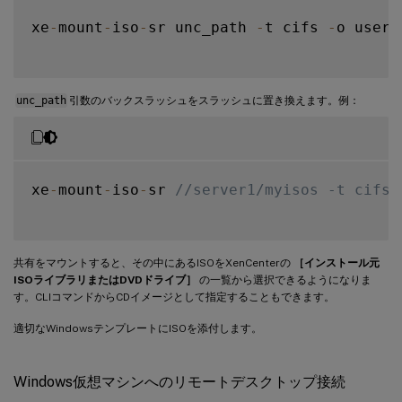
xe
-
mount
-
iso
-
sr unc_path 
-
t cifs 
-
o usern
unc_path
引数のバックスラッシュをスラッシュに置き換えます。例：
xe
-
mount
-
iso
-
sr 
//server1/myisos -t cifs 
共有をマウントすると、その中にあるISOをXenCenterの
［インストール元
ISOライブラリまたはDVDドライブ］
の一覧から選択できるようになりま
す。CLIコマンドからCDイメージとして指定することもできます。
適切なWindowsテンプレートにISOを添付します。
Windows仮想マシンへのリモートデスクトップ接続