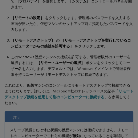
て
［プロパティ］
を選択します。
［システム］
コントロールパネルが開
きます。
［リモートの設定］
をクリックします。管理者のパスワードを入力する
画面が開いたら、仮想マシンのセットアップ時に指定したパスワードを入
力します。
［リモートデスクトップ］
の
［リモートデスクトップを実行しているコ
ンピューターからの接続を許可する］
をクリックします。
このWindows仮想マシンへの接続を許可する、管理者以外のユーザーを
選択するには、
［リモートユーザーの選択］
ボタンをクリックしてユー
ザー名を入力します。デフォルトでは、Windowsドメイン上で管理者権
限を持つユーザーがリモートデスクトップに接続できます。
これにより、仮想マシンのコンソールにリモートデスクトップで接続できる
ようになります。詳しくは、Microsoft社のナレッジベースの記事「
リモート
デスクトップ接続を使用して別のコンピューターに接続する
」を参照してく
ださい。
注：
スリープ状態または休止状態の仮想マシンには接続できません。リモー
トのコンピューターでこれらの機能が
無効
になっていることを確認して