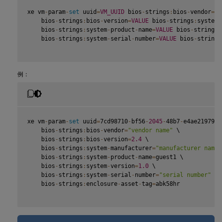
xe vm
-
param
-
set
 uuid
=
VM_UUID
 bios
-
strings
:
bios
-
vendor
=
VA
    bios
-
strings
:
bios
-
version
=
VALUE
 bios
-
strings
:
system
-
    bios
-
strings
:
system
-
product
-
name
=
VALUE
 bios
-
strings
:
    bios
-
strings
:
system
-
serial
-
number
=
VALUE
 bios
-
strings
例：
xe vm
-
param
-
set
 uuid
=
7cd98710
-
bf56
-
2045
-
48b7
-
e4ae219799d
    bios
-
strings
:
bios
-
vendor
=
"vendor name"
 \

    bios
-
strings
:
bios
-
version
=
2.4
 \

    bios
-
strings
:
system
-
manufacturer
=
"manufacturer name"
    bios
-
strings
:
system
-
product
-
name
=
guest1 \

    bios
-
strings
:
system
-
version
=
1.0
 \

    bios
-
strings
:
system
-
serial
-
number
=
"serial number"
 \

    bios
-
strings
:
enclosure
-
asset
-
tag
=
abk58hr
