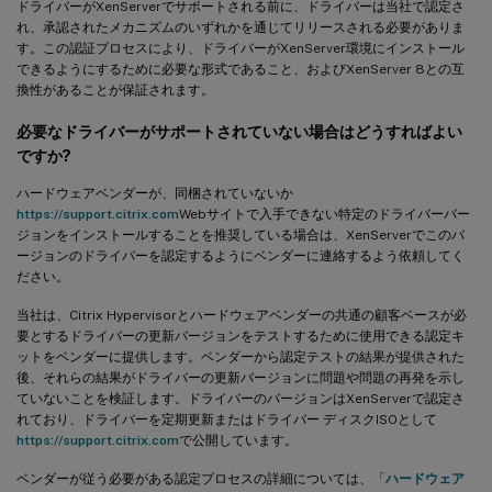
ドライバーがXenServerでサポートされる前に、ドライバーは当社で認定さ
れ、承認されたメカニズムのいずれかを通じてリリースされる必要がありま
す。この認証プロセスにより、ドライバーがXenServer環境にインストール
できるようにするために必要な形式であること、およびXenServer 8との互
換性があることが保証されます。
必要なドライバーがサポートされていない場合はどうすればよい
ですか?
ハードウェアベンダーが、同梱されていないか
https://support.citrix.com
Webサイトで入手できない特定のドライバーバー
ジョンをインストールすることを推奨している場合は、XenServerでこのバ
ージョンのドライバーを認定するようにベンダーに連絡するよう依頼してく
ださい。
当社は、Citrix Hypervisorとハードウェアベンダーの共通の顧客ベースが必
要とするドライバーの更新バージョンをテストするために使用できる認定キ
ットをベンダーに提供します。ベンダーから認定テストの結果が提供された
後、それらの結果がドライバーの更新バージョンに問題や問題の再発を示し
ていないことを検証します。ドライバーのバージョンはXenServerで認定さ
れており、ドライバーを定期更新またはドライバー ディスクISOとして
https://support.citrix.com
で公開しています。
ベンダーが従う必要がある認定プロセスの詳細については、「
ハードウェア