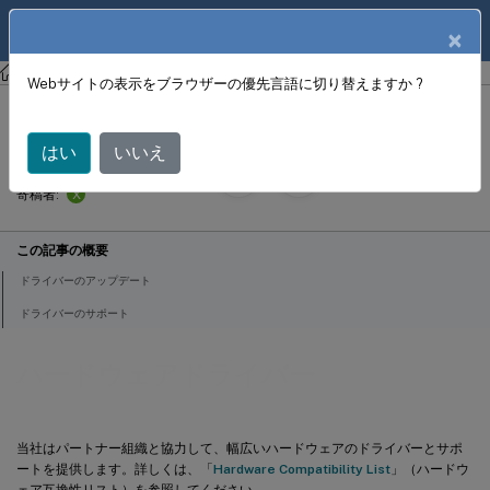
製品ドキュメン
JA
×
ト
XenServer 8
Webサイトの表示をブラウザーの優先言語に切り替えますか ?
ハードウェアドライバー
はい
いいえ
September 30,
2024
X
寄稿者:
この記事の概要
ドライバーのアップデート
ドライバーのサポート
ハードウェアドライバー
当社はパートナー組織と協力して、幅広いハードウェアのドライバーとサポ
ートを提供します。詳しくは、「
Hardware Compatibility List
」（ハードウ
ェア互換性リスト）を参照してください。