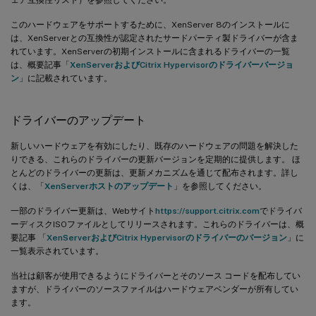
このハードウェアをサポートするために、XenServer 8のインストールに
は、XenServerとの互換性が認定されたサードパーティ製ドライバーが含ま
れています。XenServerの初期インストールに含まれるドライバーの一覧
は、概要記事「
XenServerおよびCitrix Hypervisorのドライバーバージョ
ン
」に記載されています。
ドライバーのアップデート
新しいハードウェアを有効にしたり、既存のハードウェアの問題を解決した
りできる、これらのドライバーの更新バージョンを定期的に提供します。 ほ
とんどのドライバーの更新は、更新メカニズムを通じて配布されます。詳し
くは、「
XenServerホストのアップデート
」を参照してください。
一部のドライバー更新は、Webサイト
https://support.citrix.com
でドライバ
ーディスクISOファイルとしてリリースされます。これらのドライバーは、概
要記事 「
XenServerおよびCitrix Hypervisorのドライバーのバージョン
」に
一覧表示されています。
当社は顧客が使用できるようにドライバーとそのソース コードを配布してい
ますが、ドライバーのソースファイルはハードウェアベンダーが所有してい
ます。