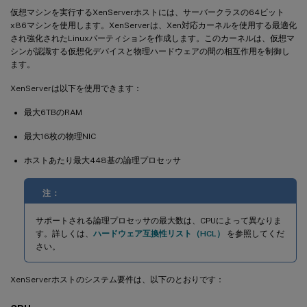
仮想マシンを実行するXenServerホストには、サーバークラスの64ビット
x86マシンを使用します。XenServerは、Xen対応カーネルを使用する最適化
され強化されたLinuxパーティションを作成します。このカーネルは、仮想マ
シンが認識する仮想化デバイスと物理ハードウェアの間の相互作用を制御し
ます。
XenServerは以下を使用できます：
最大6TBのRAM
最大16枚の物理NIC
ホストあたり最大448基の論理プロセッサ
注：
サポートされる論理プロセッサの最大数は、CPUによって異なりま
す。詳しくは、
ハードウェア互換性リスト（HCL）
を参照してくだ
さい。
XenServerホストのシステム要件は、以下のとおりです：