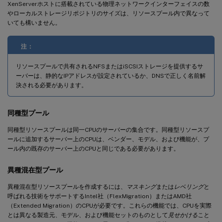
XenServerホストに搭載されている物理ネットワークインターフェイスの数
やローカルストレージリポジトリのサイズは、リソースプール内で異なって
いても構いません。
注：
リソースプールで共有されるNFSまたはiSCSIストレージを提供するサ
ーバーは、静的なIPアドレスが設定されているか、DNSで正しく名前解
決される必要があります。
同種型プール
同種型リソースプールは同一CPUのサーバーの集合です。同種型リソースプ
ールに追加するサーバー上のCPUは、ベンダー、モデル、および機能が、プ
ール内の既存のサーバー上のCPUと同じである必要があります。
異種混在型プール
異種混在型リソースプールを作成するには、
マスキング
または
レベリング
と
呼ばれる技術をサポートするIntel社（FlexMigration）またはAMD社
（Extended Migration）のCPUが必要です。これらの機能では、CPUを実際
とは異なる製造元、モデル、および機能セットのものとして
見せかける
こと