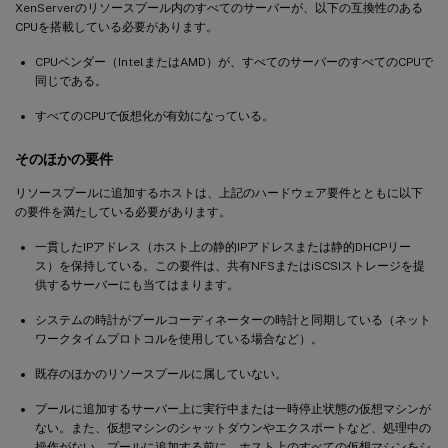
XenServerのリソースプール内のすべてのサーバーが、以下の互換性のある
CPUを搭載している必要があります。
CPUベンダー（IntelまたはAMD）が、すべてのサーバーのすべてのCPUで
同じである。
すべてのCPUで仮想化が有効になっている。
そのほかの要件
リソースプールに追加するホストは、上記のハードウェア要件とともに以下
の要件を満たしている必要があります。
一貫したIPアドレス（ホスト上の静的IPアドレスまたは静的DHCPリー
ス）を保持している。この要件は、共有NFSまたはiSCSIストレージを提
供するサーバーにも当てはまります。
システムの時計がプールコーディネーターの時計と同期している（ネット
ワークタイムプロトコルを使用している場合など）。
既存のほかのリソースプールに属していない。
プールに追加するサーバー上に実行中または一時停止状態の仮想マシンが
ない。また、仮想マシンのシャットダウンやエクスポートなど、処理中の
操作がない。プールに追加する前に、ホスト上のすべての仮想マシンをシ