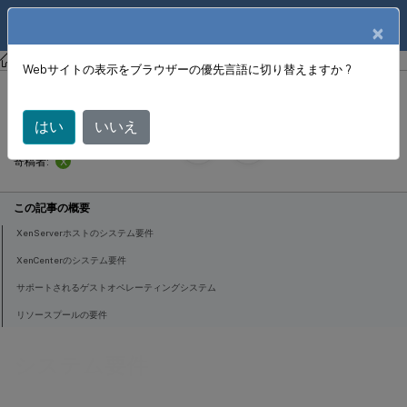
製品ドキュメン
JA
×
ト
XenServer 8
Webサイトの表示をブラウザーの優先言語に切り替えますか ?
システム要件
はい
いいえ
September 30,
2024
X
寄稿者:
この記事の概要
XenServerホストのシステム要件
XenCenterのシステム要件
サポートされるゲストオペレーティングシステム
リソースプールの要件
システム要件