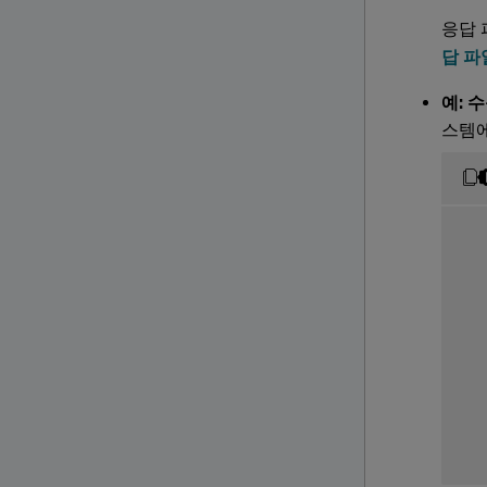
응답 
답 파
예: 
스템에
  
  
  
  
  
  