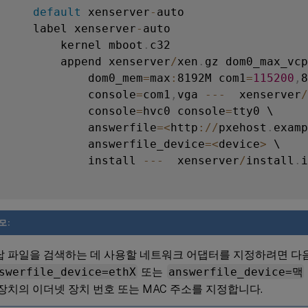
default
 xenserver
-
auto

     label xenserver
-
auto

         kernel mboot
.
c32

         append xenserver
/
xen
.
gz dom0_max_vcp
             dom0_mem
=
max
:
8192M com1
=
115200
,
8
             console
=
com1
,
vga 
--
-
  xenserver
/
             console
=
hvc0 console
=
tty0 \

             answerfile
=
<
http
:
/
/
pxehost
.
examp
             answerfile_device
=
<
device
>
 \

             install 
--
-
  xenserver
/
install
.
i
모:
답 파일을 검색하는 데 사용할 네트워크 어댑터를 지정하려면 다
swerfile_device=ethX
또는
answerfile_device=맥
장치의 이더넷 장치 번호 또는 MAC 주소를 지정합니다.