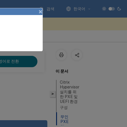
검색
한국어
×
에서 피드백 보내기
영어로 전환
이 문서
Citrix
Hypervisor
설치를 위
>
한 PXE 및
UEFI 환경
구성
무인
PXE
및