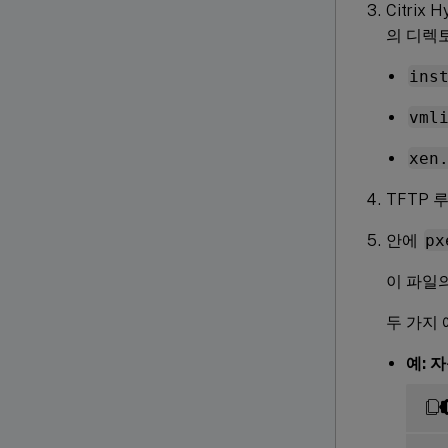
Citri
의 디렉
ins
vml
xen
TFTP 
안에
px
이 파일
두 가지
예: 