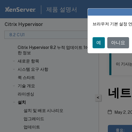
제품 설명서
Citrix Hypervisor
브라우저 기본 설정 
이 콘텐츠는 동
8.2 CU1
Citrix 
예
아니요
Citrix Hypervisor 8.2 누적 업데이트 1에 대
한 정보
새로운 항목
이 기사
시스템 요구 사항
퀵 스타트
기술 개요
네트
라이센싱
<
설치
설치 및 배포 시나리오
May 2, 2
업그레이드
업데이트
중요: