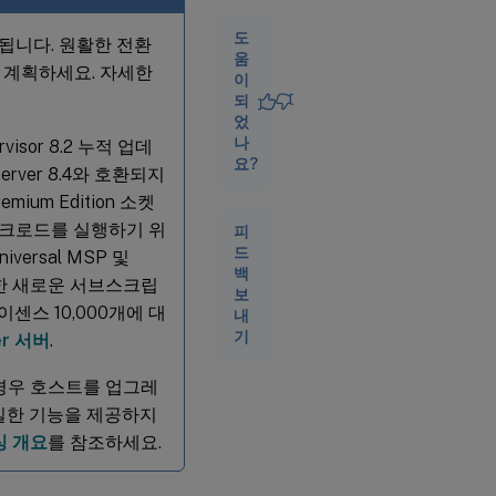
UEFI
설치
도
 종료됩니다. 원활한 전환
를 위
움
를 계획하세요. 자세한
한 응
이
답 파
되
일 만
었
들기
나
rvisor 8.2 누적 업데
요?
ver 8.4와 호환되지
ium Edition 소켓
 워크로드를 실행하기 위
피
드
x Universal MSP 및
백
 이러한 새로운 서브스크립
보
 라이센스 10,000개에 대
내
기
er 서버
.
 경우 호스트를 업그레
 동일한 기능을 제공하지
선싱 개요
를 참조하세요.