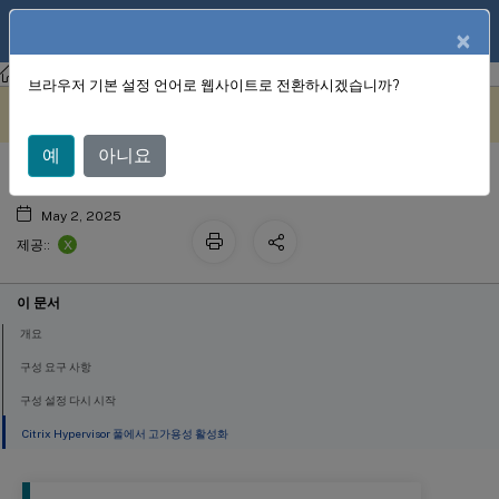
KO
제품 설명서
×
Citrix Hypervisor 8.2
브라우저 기본 설정 언어로 웹사이트로 전환하시겠습니까?
고가용성
이 콘텐츠는 동적으로 기계 번
여기에서 피드백 보내기
역되었습니다.
예
아니요
May 2, 2025
X
제공::
이 문서
개요
구성 요구 사항
구성 설정 다시 시작
Citrix Hypervisor 풀에서 고가용성 활성화