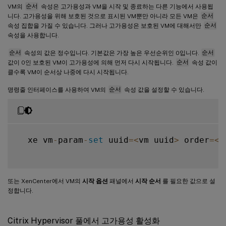
VM의
순서
속성은 고가용성과 VM을 시작 및 종료하는 다른 기능에서 사용됩
니다. 고가용성을 위해 보호된 것으로 표시된 VM뿐만 아니라 모든 VM은
순서
속성 집합을 가질 수 있습니다. 그러나 고가용성은 보호된 VM에 대해서만
순서
속성을 사용합니다.
순서
속성의 값은 정수입니다. 기본값은 가장 높은 우선순위인 0입니다.
순서
값이 0인 보호된 VM이 고가용성에 의해 먼저 다시 시작됩니다.
순서
속성 값이
클수록 VM이 순서상 나중에 다시 시작됩니다.
명령줄 인터페이스를 사용하여 VM의
순서
속성 값을 설정할 수 있습니다.
  xe vm
-
param
-
set
 uuid
=
<
vm uuid
>
 order
=
<
i
또는 XenCenter에서 VM의
시작 옵션
패널에서
시작 순서
를 필요한 값으로 설
정합니다.
Citrix Hypervisor 풀에서 고가용성 활성화