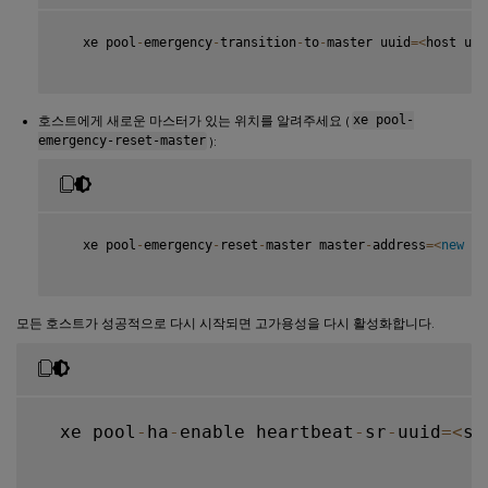
   xe pool
-
emergency
-
transition
-
to
-
master uuid
=
<
host uui
호스트에게 새로운 마스터가 있는 위치를 알려주세요 (
xe pool-
emergency-reset-master
):
   xe pool
-
emergency
-
reset
-
master master
-
address
=
<
new
ma
모든 호스트가 성공적으로 다시 시작되면 고가용성을 다시 활성화합니다.
  xe pool
-
ha
-
enable heartbeat
-
sr
-
uuid
=
<
sr