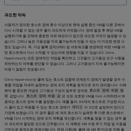
과도한 약속
사용자가 정의한 호스트 장애 횟수 이상으로 현재 실행 중인 VM을 다른 곳에서
다시 시작할 수 없는 경우 풀이 과도하게 커밋됩니다. 장애 발생 후 해당 VM을
실행하기에 풀 전체에 충분한 여유 메모리가 없으면 과도한 커밋이 발생할 수 있
습니다. 그러나 높은 가용성을 지속 불가능하게 만들 수 있는 더 미묘한 변경 사
항도 있습니다. 즉, 가상 블록 장치(VBD) 및 네트워크를 변경하면 어떤 VM을 어
떤 호스트에서 다시 시작할 수 있는지에 영향을 미칠 수 있습니다. Citrix
Hypervisor는 모든 잠재적인 작업을 확인하고 그것들이 고가용성 요구 사항을
위반하는지 여부를 판단할 수 없습니다. 그러나 고가용성이 지속 불가능해지면
비동기 알림이 전송됩니다.
Citrix Hypervisor는 풀에 있는 호스트 집합에 언제든지 장애가 발생할 경우 수
행할 작업을 자세히 설명하는 장애 조치 계획을 동적으로 유지 관리합니다. 이해
해야 할 중요한 개념은 고가용성 구성의 일부로 정의된
호스트 장애 허용 범
위
값입니다.
호스트 장애 허용 값
은 모든 보호된 VM을 다시 시작하면서 허
용되는 호스트 장애 수를 결정합니다. 예를 들어, 64개의 호스트로 구성된 리소
스 풀이 있고 허용할 수 있는 호스트 장애가
개이고
이 3으로 설정되어 있다고
가정해 보겠습니다. 이 경우 풀은 세 개의 호스트가 실패한 후 다른 호스트에서
VM을 다시 시작하는 장애 조치 계획을 계산합니다. 계획을 찾을 수 없는 경우 풀
이 과도하게 할당된 것으로 간주됩니다. 이 계획은 VM 수명 주기 작업 및 이동을
기반으로 동적으로 재계산됩니다. 변경 사항(예: 풀에 새 VM 추가)으로 인해 풀