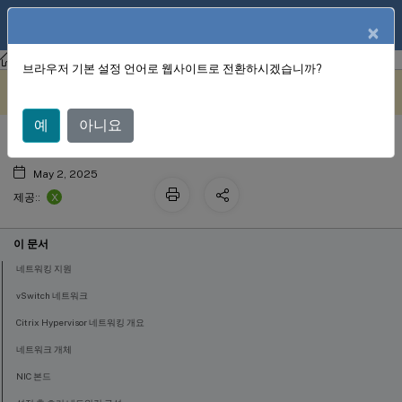
KO
제품 설명서
×
Citrix Hypervisor 8.2
브라우저 기본 설정 언어로 웹사이트로 전환하시겠습니까?
네트워킹
이 콘텐츠는 동적으로 기계 번
여기에서 피드백 보내기
역되었습니다.
예
아니요
May 2, 2025
X
제공::
이 문서
네트워킹 지원
vSwitch 네트워크
Citrix Hypervisor 네트워킹 개요
네트워크 개체
NIC 본드