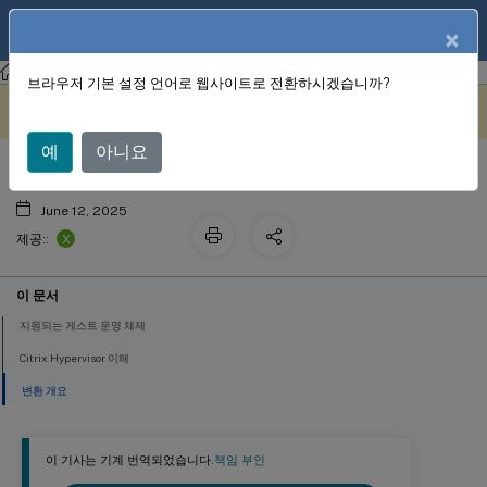
KO
제품 설명서
×
Citrix Hypervisor 8.2
브라우저 기본 설정 언어로 웹사이트로 전환하시겠습니까?
변환 매니저
이 콘텐츠는 동적으로 기계 번
여기에서 피드백 보내기
역되었습니다.
예
아니요
June 12, 2025
X
제공::
이 문서
지원되는 게스트 운영 체제
Citrix Hypervisor 이해
변환 개요
이 기사는 기계 번역되었습니다.
책임 부인