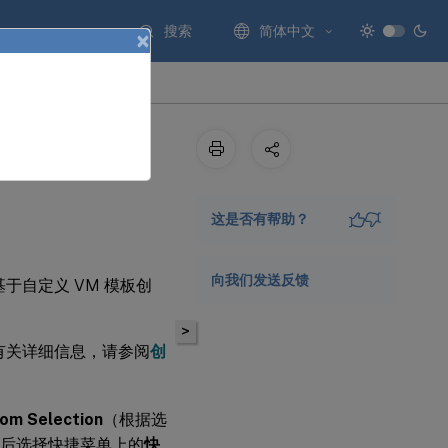
搜索
简体中文
×
这是否有帮助？
向我们发送反馈
于自定义 VM 模板创
>
。有关详细信息，请参阅
创
om Selection
（根据选
后选择快捷菜单上的
快