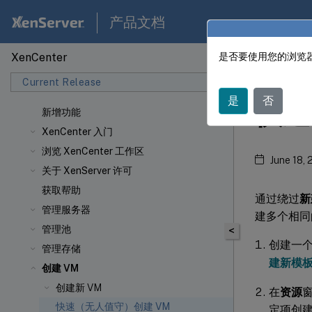
产品文档
XenCenter
是否要使用您的浏览器
XenCen
Current Release
是
否
快速
新增功能
XenCenter 入门
浏览 XenCenter 工作区
June 18,
关于 XenServer 许可
获取帮助
通过绕过
新
管理服务器
建多个相同
管理池
<
创建一个
管理存储
建新模
创建 VM
创建新 VM
在
资源
快速（无人值守）创建 VM
定项创建