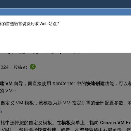
的首选语言切换到该 Web 站点?
ter
XenCenter
（无人值守）创建 VM
X
 2024
投稿者:
建 VM
向导，而直接使用 XenCenter 中的
快速创建
功能，可以基
的 VM：
自定义 VM 模板，该模板为新 VM 指定所需的全部配置参数
板
。
窗格中选择您的自定义模板。在
模板
菜单上，指向
Create VM Fr
 VM），然后选择
快速创建
。或者，在
资源
窗格中右键单击，然