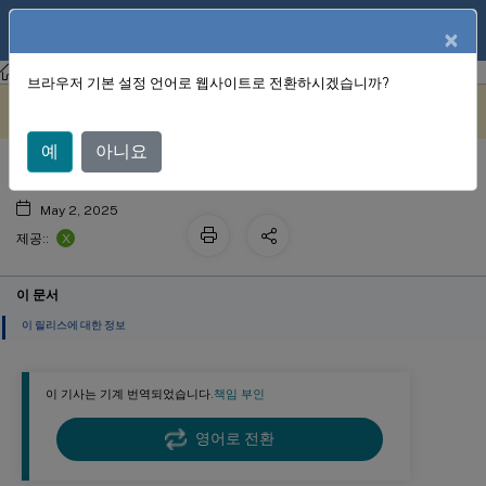
KO
제품 설명서
×
Citrix Hypervisor 8.2
브라우저 기본 설정 언어로 웹사이트로 전환하시겠습니까?
새로운 항목
이 콘텐츠는 동적으로 기계 번
여기에서 피드백 보내기
역되었습니다.
예
아니요
May 2, 2025
X
제공::
이 문서
이 릴리스에 대한 정보
이 기사는 기계 번역되었습니다.
책임 부인
영어로 전환