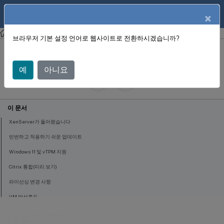
KO
제품 설명서
×
젠서버 8.4
브라우저 기본 설정 언어로 웹사이트로 전환하시겠습니까?
새로운 항목
예
아니요
June 12, 2025
X
제공::
이 문서
XenServer가 돌아왔습니다
빈번하고 적용하기 쉬운 업데이트
Windows 11 및 vTPM 지원
Citrix 통합(미리 보기)
라이선싱 변경 사항
VM 반선호도
VHDX 또는 AVHDX 디스크 이미지를 VM으로 가져오기
새로운 항목