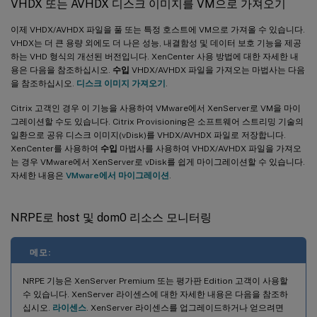
VHDX 또는 AVHDX 디스크 이미지를 VM으로 가져오기
이제 VHDX/AVHDX 파일을 풀 또는 특정 호스트에 VM으로 가져올 수 있습니다.
VHDX는 더 큰 용량 외에도 더 나은 성능, 내결함성 및 데이터 보호 기능을 제공
하는 VHD 형식의 개선된 버전입니다. XenCenter 사용 방법에 대한 자세한 내
용은 다음을 참조하십시오.
수입
VHDX/AVHDX 파일을 가져오는 마법사는 다음
을 참조하십시오.
디스크 이미지 가져오기
.
Citrix 고객인 경우 이 기능을 사용하여 VMware에서 XenServer로 VM을 마이
그레이션할 수도 있습니다. Citrix Provisioning은 소프트웨어 스트리밍 기술의
일환으로 공유 디스크 이미지(vDisk)를 VHDX/AVHDX 파일로 저장합니다.
XenCenter를 사용하여
수입
마법사를 사용하여 VHDX/AVHDX 파일을 가져오
는 경우 VMware에서 XenServer로 vDisk를 쉽게 마이그레이션할 수 있습니다.
자세한 내용은
VMware에서 마이그레이션
.
NRPE로 host 및 dom0 리소스 모니터링
메모:
NRPE 기능은 XenServer Premium 또는 평가판 Edition 고객이 사용할
수 있습니다. XenServer 라이센스에 대한 자세한 내용은 다음을 참조하
십시오.
라이센스
. XenServer 라이센스를 업그레이드하거나 얻으려면