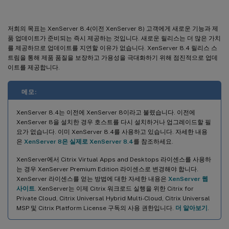
NRPE로 host 및 dom0 리소스 모니터링
SNMP를 사용하여 호스트 및 dom0 리소스 모니터링
저희의 목표는 XenServer 8.4(이전 XenServer 8) 고객에게 새로운 기능과 제
로컬 XFS
품 업데이트가 준비되는 즉시 제공하는 것입니다. 새로운 릴리스는 더 많은 가치
를 제공하므로 업데이트를 지연할 이유가 없습니다. XenServer 8.4 릴리스 스
변경된 블록 추적은 이제 GFS2 및 XFS SR 유형을 지원합니다
트림을 통해 제품 품질을 보장하고 가용성을 극대화하기 위해 점진적으로 업데
하드웨어 지원에 대한 변경 사항
이트를 제공합니다.
게스트 운영 체제 지원에 대한 변경 사항
메모:
변환 관리자 8.5.0
GFS2 개선 사항
XenServer 8.4는 이전에 XenServer 8이라고 불렸습니다. 이전에
XenServer 8을 설치한 경우 호스트를 다시 설치하거나 업그레이드할 필
인증서 확인
요가 없습니다. 이미 XenServer 8.4를 사용하고 있습니다. 자세한 내용
포트 80 사용 제한
은
XenServer 8은 실제로 XenServer 8.4
를 참조하세요.
마이그레이션 스트림 압축
XenServer에서 Citrix Virtual Apps and Desktops 라이센스를 사용하
는 경우 XenServer Premium Edition 라이센스로 변경해야 합니다.
Winbind가 PBIS를 대체합니다
XenServer 라이센스를 얻는 방법에 대한 자세한 내용은
XenServer 웹
통합 PVS-Accelerator
사이트
. XenServer는 이제 Citrix 워크로드 실행을 위한 Citrix for
Private Cloud, Citrix Universal Hybrid Multi-Cloud, Citrix Universal
IPv6을 통해 VM 네트워크 부팅
MSP 및 Citrix Platform License 구독의 사용 권한입니다.
더 알아보기
.
제거된 기능