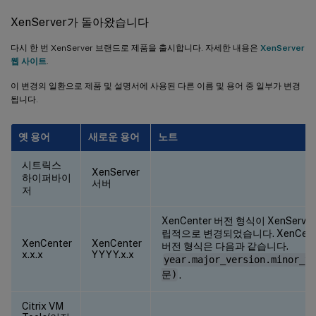
제3자 구성요소에 대한 변경 사항
XenServer가 돌아왔습니다
호환성 정보
다시 한 번 XenServer 브랜드로 제품을 출시합니다. 자세한 내용은
XenServer
웹 사이트
.
이 변경의 일환으로 제품 및 설명서에 사용된 다른 이름 및 용어 중 일부가 변경
됩니다.
옛 용어
새로운 용어
노트
시트릭스
XenServer
하이퍼바이
서버
저
XenCenter 버전 형식이 XenServe
립적으로 변경되었습니다. XenCent
XenCenter
XenCenter
버전 형식은 다음과 같습니다.
x.x.x
YYYY.x.x
year.major_version.minor_v
문)
.
Citrix VM