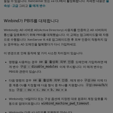
높일 수 있습니다. XenCenter 또는 xe CLI에서 활성화합니다. 자세한 내용은
풀
속성 - 고급
그리고
풀 매개 변수
.
Winbind가 PBIS를 대체합니다
Winbind는 AD 서버로 AD(Active Directory) 사용자를 인증하고 AD 서버와의
통신을 암호화하기 위해 PBIS를 대체했습니다. 이 교체는 업그레이드할 때 자동
으로 수행됩니다. XenServer 8.4로 업그레이드한 후 외부 인증이 작동하지 않
는 경우에는 AD 도메인을 탈퇴했다가 다시 가입하세요.
이 변경으로 인해 동작에 몇 가지 사소한 차이점이 있습니다.
명령을 사용하는 경우
xe 풀 활성화 외부 인증
도메인에 가입하려면 매
개 변수
구성 : disable_modules
이제 무시됩니다. 이 매개 변수는
PBIS와 관련이 있습니다.
다음 명령의 경우
xe 풀 활성화 외부 인증
, 매개 변수
구성:ou
이제 다
중 계층 OU를 지정할 때 다음 형식 중 하나를 지원합니다.
구성:ou=a/b/c
또는
구성 : ou = c, ou = b, ou = a
.
Winbind는 14일마다 또는 구성 옵션에 지정된 대로 컴퓨터 계정 암호를 자
동으로 업데이트합니다
winbind_machine_pwd_timeout
.
Winbind는 다음 시나리오를 지원하지 않습니다.