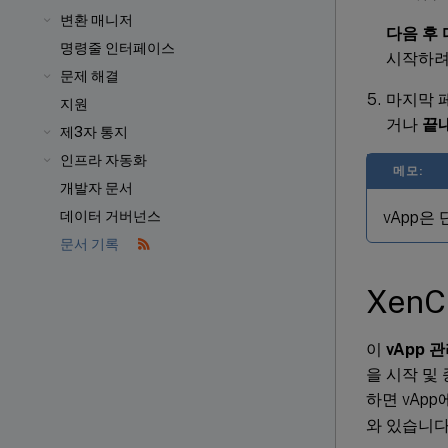
변환 매니저
다음 후
명령줄 인터페이스
시작하려
문제 해결
마지막 페
지원
거나
끝
제3자 통지
인프라 자동화
메모:
개발자 문서
vApp은
데이터 거버넌스
문서 기록
XenC
이
vApp 
을 시작 및
하면 vAp
와 있습니다