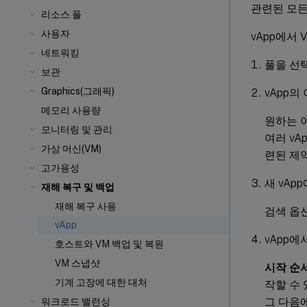
관련된 모든
리소스 풀
사용자
vApp에서
네트워킹
풀을 선
보관
Graphics(그래픽)
vApp
메모리 사용량
원하는 
모니터링 및 관리
여러 vA
가상 머신(VM)
련된 제
고가용성
새 vAp
재해 복구 및 백업
재해 복구 사용
검색 옵
vApp
vApp에
호스트와 VM 백업 및 복원
VM 스냅샷
시작 순서
기계 고장에 대한 대처
작할 수 
그 다음에
워크로드 밸런싱