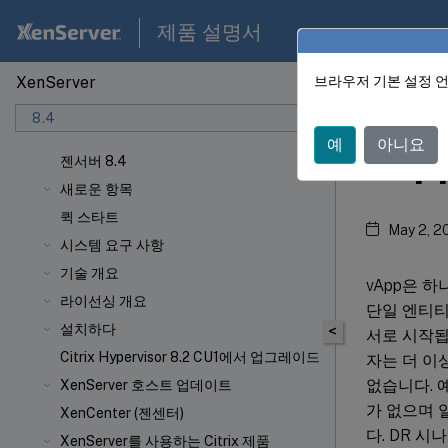
제품 설명서
XenServer
브라우저 기본 설정 
젠서버 
8.4
예
아니요
vAp
젠서버 8.4
새로운 항목
퀵 스타트
May 2, 2
시스템 요구 사항
기술 개요
vApp은 
라이선싱 개요
단일 엔티티
설치하다
<
서로 시작됩
Citrix Hypervisor 8.2 CU1에서 업그레이드
자는 더 이
없습니다. 
XenServer 호스트 업데이트
가 없으며 
XenCenter (젠센터)
다. DR 
XenServer를 사용하는 Citrix 제품