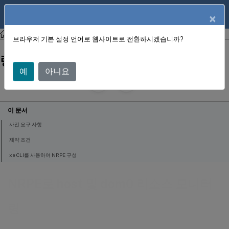
KO
제품 설명서
×
젠서버 8.4
브라우저 기본 설정 언어로 웹사이트로 전환하시겠습니까?
NRPE로 host 및 dom0 리소스 모니터
링
예
아니요
May 2, 2025
X
제공::
이 문서
사전 요구 사항
제약 조건
xe CLI를 사용하여 NRPE 구성
NRPE로 host 및 dom0 리소스 모니터
링