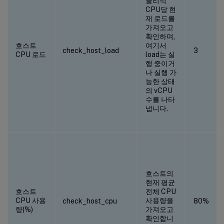
물리적
CPU당 현
재 로드를
가져오고
확인하며,
호스트
여기서
check_host_load
3
CPU 로드
load는 실
행 중이거
나 실행 가
능한 상태
의 vCPU
수를 나타
냅니다.
호스트의
현재 평균
호스트
전체 CPU
CPU 사용
사용량을
check_host_cpu
80%
량(%)
가져오고
확인합니