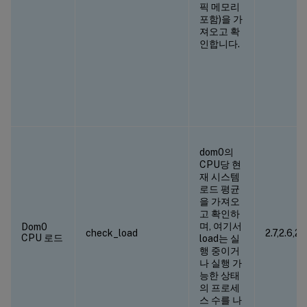
픽 메모리
포함)을 가
져오고 확
인합니다.
dom0의
CPU당 현
재 시스템
로드 평균
을 가져오
고 확인하
며, 여기서
Dom0
check_load
2.7,2.6,2.
CPU 로드
load는 실
행 중이거
나 실행 가
능한 상태
의 프로세
스 수를 나