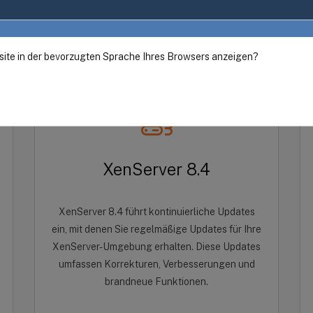
site in der bevorzugten Sprache Ihres Browsers anzeigen?
XenServer 8.4
XenServer 8.4 führt kontinuierliche Updates
ein, mit denen Sie regelmäßige Updates für Ihre
XenServer-Umgebung erhalten. Diese Updates
umfassen Korrekturen, Verbesserungen und
brandneue Funktionen.