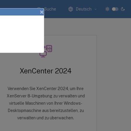
Suche
Deutsch
×
XenCenter 2024
Verwenden Sie XenCenter 2024, um Ihre
XenServer 8-Umgebung zu verwalten und
virtuelle Maschinen von Ihrer Windows-
Desktopmaschine aus bereitzustellen, zu
verwalten und zu überwachen.