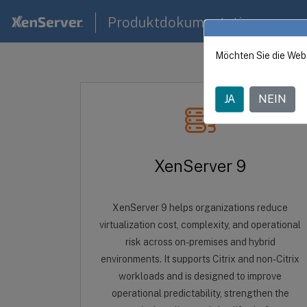
Produktdokumentation
Möchten Sie die Web
JA
NEIN
XenServer 9
XenServer 9 helps organizations reduce
virtualization cost, complexity, and operational
risk across on-premises and hybrid
environments. It supports Citrix and non-Citrix
workloads and is designed to improve
operational predictability, strengthen the